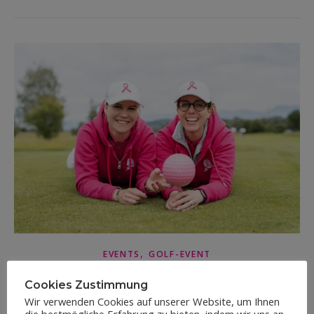
,
EVENTS
GOLF-EVENT
DENKSCH PINK CHARITY-GOLFTURNIER
Cookies Zustimmung
Wir verwenden Cookies auf unserer Website, um Ihnen
2025