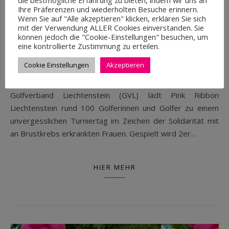
die bestmögliche Erfahrung zu bieten, indem wir uns an
Ihre Präferenzen und wiederholten Besuche erinnern.
Wenn Sie auf "Alle akzeptieren" klicken, erklären Sie sich
11.05.2025
mit der Verwendung ALLER Cookies einverstanden. Sie
können jedoch die "Cookie-Einstellungen" besuchen, um
| Charity Golf-Turnier, 28. Juni 2025 12.00 Uhr, Golfclub
eine kontrollierte Zustimmung zu erteilen.
Gams-Werdenberg | Bereits zum fünften Mal findet am
Cookie Einstellungen
Akzeptieren
28. Juni 2025 das beliebte Denksch Pink Charity-Turnier im
Golfclub Gams-Werdenberg statt. Gemeinsam mit dem
Golfverband Liechtenstein (GVL) lädt Pink Ribbon
Liechtenstein rund 100 Golferinnen und Golfer zu einem
unvergesslichen Turniertag im Zeichen der Solidarität mit
an Brustkrebs erkrankten Frauen. Gespielt wird 2er…
HIER MEHR