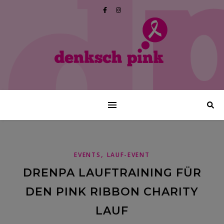
,
EVENTS
LAUF-EVENT
DRENPA LAUFTRAINING FÜR
DEN PINK RIBBON CHARITY
LAUF