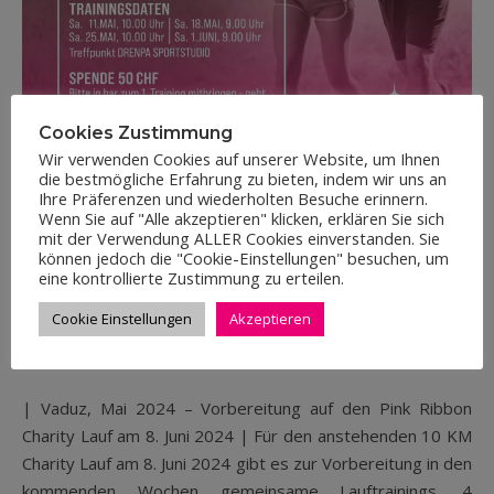
Cookies Zustimmung
Wir verwenden Cookies auf unserer Website, um Ihnen
die bestmögliche Erfahrung zu bieten, indem wir uns an
Ihre Präferenzen und wiederholten Besuche erinnern.
Wenn Sie auf "Alle akzeptieren" klicken, erklären Sie sich
NEWS
mit der Verwendung ALLER Cookies einverstanden. Sie
können jedoch die "Cookie-Einstellungen" besuchen, um
DRENPA LAUFTRAINING FÜR DEN PINK
eine kontrollierte Zustimmung zu erteilen.
RIBBON CHARITY LAUF
Cookie Einstellungen
Akzeptieren
02.05.2024
| Vaduz, Mai 2024 – Vorbereitung auf den Pink Ribbon
Charity Lauf am 8. Juni 2024 | Für den anstehenden 10 KM
Charity Lauf am 8. Juni 2024 gibt es zur Vorbereitung in den
kommenden Wochen gemeinsame Lauftrainings. 4