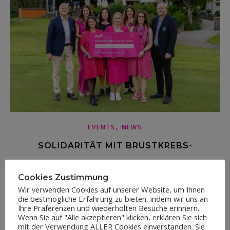
,
EVENTS
NEWS
SOLIDARITÄT MIT BRUSTKREBS-
BETROFFENEN: 4. DENKSCH PINK
Cookies Zustimmung
GOLFTURNIER 2024
Wir verwenden Cookies auf unserer Website, um Ihnen
die bestmögliche Erfahrung zu bieten, indem wir uns an
Ihre Präferenzen und wiederholten Besuche erinnern.
13.07.2024
Wenn Sie auf "Alle akzeptieren" klicken, erklären Sie sich
mit der Verwendung ALLER Cookies einverstanden. Sie