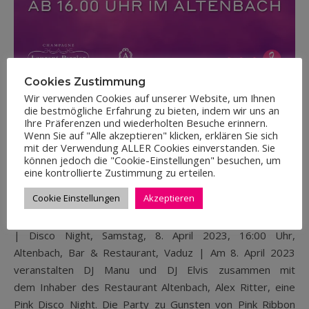
Cookies Zustimmung
Wir verwenden Cookies auf unserer Website, um Ihnen
die bestmögliche Erfahrung zu bieten, indem wir uns an
EVENTS
Ihre Präferenzen und wiederholten Besuche erinnern.
Wenn Sie auf "Alle akzeptieren" klicken, erklären Sie sich
ERSTE PINK DISCO NIGHT IM „ALTENBACH“
mit der Verwendung ALLER Cookies einverstanden. Sie
können jedoch die "Cookie-Einstellungen" besuchen, um
IN VADUZ
eine kontrollierte Zustimmung zu erteilen.
Cookie Einstellungen
Akzeptieren
22.03.2023
| Disco Night, Samstag, 8. April 2023, 16:00 Uhr,
Altenbach, Bar & Restaurant, Vaduz | Am 8. April 2023
veranstalten DJ Manu und DJ Elvis zusammen mit
dem Inhaber des Restaurant Altenbach, Alex Ritter, eine
Pink Disco Night. Die Party zu Gunsten von Pink Ribbon