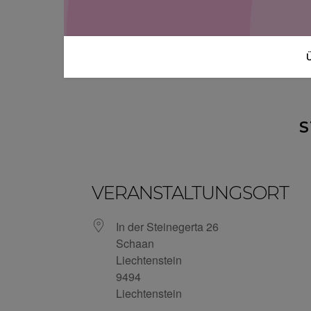
S
VERANSTALTUNGSORT
In der Steinegerta 26
Schaan
Liechtenstein
9494
Liechtenstein