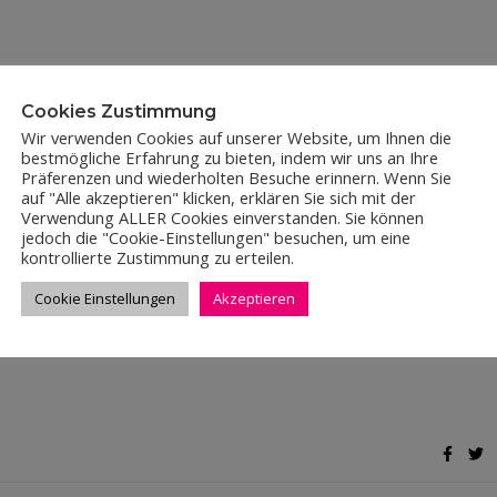
eiter bilden
Cookies Zustimmung
Wir verwenden Cookies auf unserer Website, um Ihnen die
bestmögliche Erfahrung zu bieten, indem wir uns an Ihre
Präferenzen und wiederholten Besuche erinnern. Wenn Sie
eruflich weiterentwickeln, neue Erfahrungen sammeln und Freude
auf "Alle akzeptieren" klicken, erklären Sie sich mit der
ltiges Kurs- und Seminarangebot ermöglichen. Pro Jahr bieten w
Verwendung ALLER Cookies einverstanden. Sie können
ere Kompetenz besteht auch in der Seminargestaltung und
jedoch die "Cookie-Einstellungen" besuchen, um eine
tioneller Grundlagenarbeit und Erstellung betrieblicher
kontrollierte Zustimmung zu erteilen.
Cookie Einstellungen
Akzeptieren
taltungen