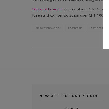
Diazwoschoweder
unterstützen Pink Ribbon Li
Ideen und konnten so schon über CHF 100’000
diazwoschoweder
Faschtazit
Fastenzeit
NEWSLETTER FÜR FREUNDE
Vorname