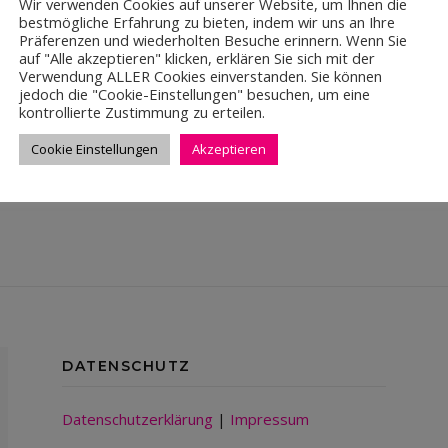
Wir verwenden Cookies auf unserer Website, um Ihnen die
bestmögliche Erfahrung zu bieten, indem wir uns an Ihre
echtenstein schon seit 7 Jahren mit sportlichen und einfallsreic
Präferenzen und wiederholten Besuche erinnern. Wenn Sie
auf "Alle akzeptieren" klicken, erklären Sie sich mit der
.– für den guten Zweck sammeln. Zeit, danke zu sagen!
Verwendung ALLER Cookies einverstanden. Sie können
jedoch die "Cookie-Einstellungen" besuchen, um eine
kontrollierte Zustimmung zu erteilen.
Cookie Einstellungen
Akzeptieren
DATENSCHUTZ
Datenschutzerklärung
|
Impressum